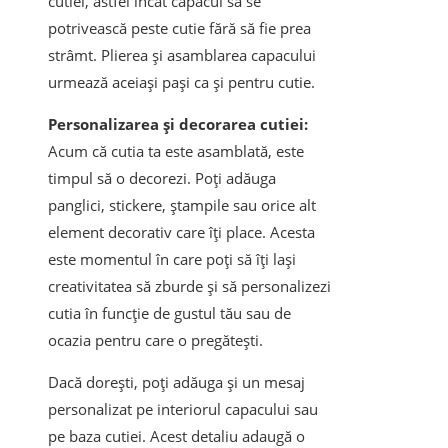
cutiei, astfel încât capacul să se
potrivească peste cutie fără să fie prea
strâmt. Plierea și asamblarea capacului
urmează aceiași pași ca și pentru cutie.
Personalizarea și decorarea cutiei:
Acum că cutia ta este asamblată, este
timpul să o decorezi. Poți adăuga
panglici, stickere, ștampile sau orice alt
element decorativ care îți place. Acesta
este momentul în care poți să îți lași
creativitatea să zburde și să personalizezi
cutia în funcție de gustul tău sau de
ocazia pentru care o pregătești.
Dacă dorești, poți adăuga și un mesaj
personalizat pe interiorul capacului sau
pe baza cutiei. Acest detaliu adaugă o