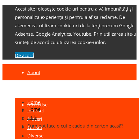
Acest site folosește cookie-uri pentru a vă îmbunătăți și
personaliza experiența și pentru a afișa reclame.
De
asemenea, utilizam cookie-uri de la terți precum Google
Adsense, Google Analytics, Youtube.
Prin utilizarea site-ulu
sunteți de acord cu utilizarea cookie-urilor.
De acord
About
Contact
Home
Advertise
Home
Internet
Utile
Afaceri
Cum pot face o cutie cadou din carton acasă?
Turism
Diverse