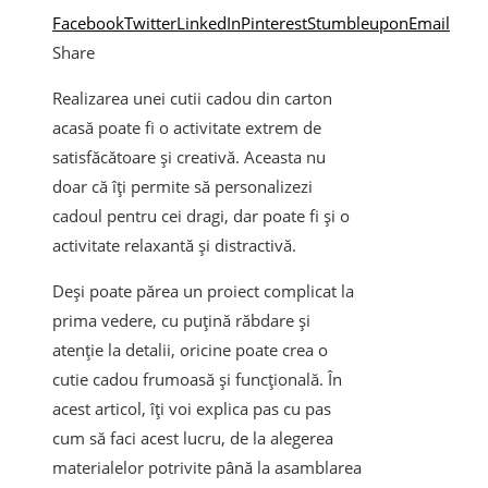
Facebook
Twitter
LinkedIn
Pinterest
Stumbleupon
Email
Share
Realizarea unei cutii cadou din carton
acasă poate fi o activitate extrem de
satisfăcătoare și creativă. Aceasta nu
doar că îți permite să personalizezi
cadoul pentru cei dragi, dar poate fi și o
activitate relaxantă și distractivă.
Deși poate părea un proiect complicat la
prima vedere, cu puțină răbdare și
atenție la detalii, oricine poate crea o
cutie cadou frumoasă și funcțională. În
acest articol, îți voi explica pas cu pas
cum să faci acest lucru, de la alegerea
materialelor potrivite până la asamblarea