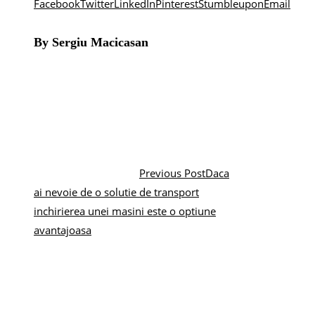
Facebook
Twitter
LinkedIn
Pinterest
Stumbleupon
Email
By Sergiu Macicasan
Previous Post
Daca
ai nevoie de o solutie de transport
inchirierea unei masini este o optiune
avantajoasa