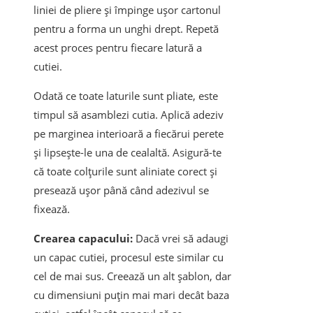
liniei de pliere și împinge ușor cartonul
pentru a forma un unghi drept. Repetă
acest proces pentru fiecare latură a
cutiei.
Odată ce toate laturile sunt pliate, este
timpul să asamblezi cutia. Aplică adeziv
pe marginea interioară a fiecărui perete
și lipsește-le una de cealaltă. Asigură-te
că toate colțurile sunt aliniate corect și
presează ușor până când adezivul se
fixează.
Crearea capacului:
Dacă vrei să adaugi
un capac cutiei, procesul este similar cu
cel de mai sus. Creează un alt șablon, dar
cu dimensiuni puțin mai mari decât baza