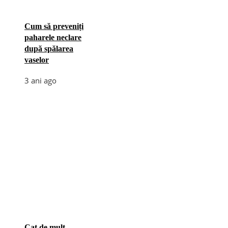
Cum să preveniți
paharele neclare
după spălarea
vaselor
3 ani ago
Cat de mult