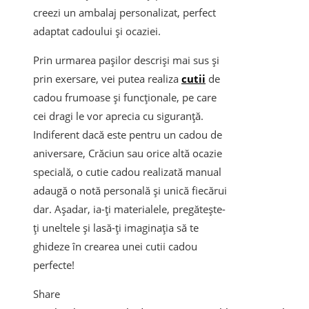
creezi un ambalaj personalizat, perfect
adaptat cadoului și ocaziei.
Prin urmarea pașilor descriși mai sus și
prin exersare, vei putea realiza
cutii
de
cadou frumoase și funcționale, pe care
cei dragi le vor aprecia cu siguranță.
Indiferent dacă este pentru un cadou de
aniversare, Crăciun sau orice altă ocazie
specială, o cutie cadou realizată manual
adaugă o notă personală și unică fiecărui
dar. Așadar, ia-ți materialele, pregătește-
ți uneltele și lasă-ți imaginația să te
ghideze în crearea unei cutii cadou
perfecte!
Share