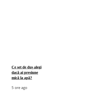
Ce set de duș alegi
dacă ai presiune
mică la apă?
5 ore ago