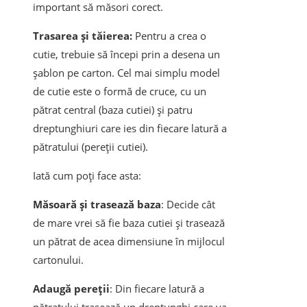
important să măsori corect.
Trasarea și tăierea:
Pentru a crea o
cutie, trebuie să începi prin a desena un
șablon pe carton. Cel mai simplu model
de cutie este o formă de cruce, cu un
pătrat central (baza cutiei) și patru
dreptunghiuri care ies din fiecare latură a
pătratului (pereții cutiei).
Iată cum poți face asta:
Măsoară și trasează baza
: Decide cât
de mare vrei să fie baza cutiei și trasează
un pătrat de acea dimensiune în mijlocul
cartonului.
Adaugă pereții
: Din fiecare latură a