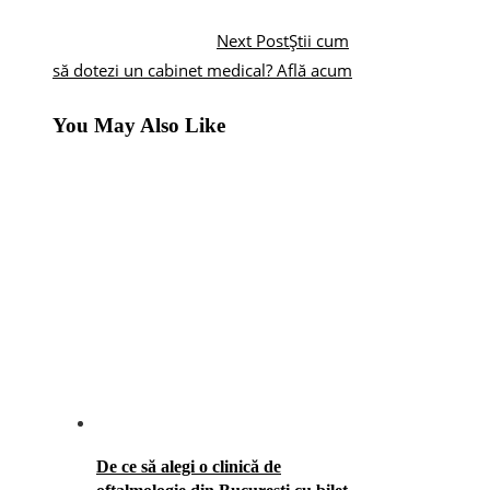
Next Post
Știi cum
să dotezi un cabinet medical? Află acum
You May Also Like
De ce să alegi o clinică de