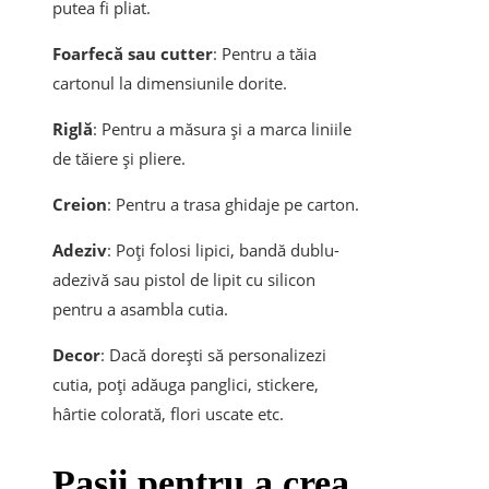
putea fi pliat.
Foarfecă sau cutter
: Pentru a tăia
cartonul la dimensiunile dorite.
Riglă
: Pentru a măsura și a marca liniile
de tăiere și pliere.
Creion
: Pentru a trasa ghidaje pe carton.
Adeziv
: Poți folosi lipici, bandă dublu-
adezivă sau pistol de lipit cu silicon
pentru a asambla cutia.
Decor
: Dacă dorești să personalizezi
cutia, poți adăuga panglici, stickere,
hârtie colorată, flori uscate etc.
Pașii pentru a crea