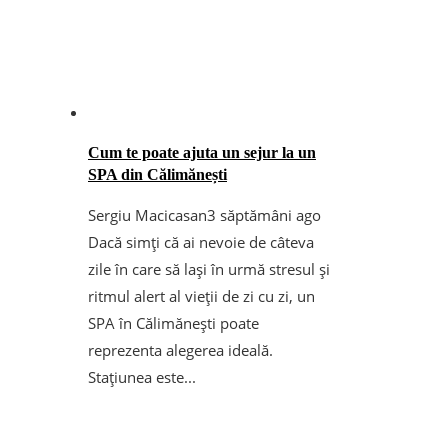
Cum te poate ajuta un sejur la un
SPA din Călimănești
Sergiu Macicasan
3 săptămâni ago
Dacă simți că ai nevoie de câteva
zile în care să lași în urmă stresul și
ritmul alert al vieții de zi cu zi, un
SPA în Călimănești poate
reprezenta alegerea ideală.
Stațiunea este...