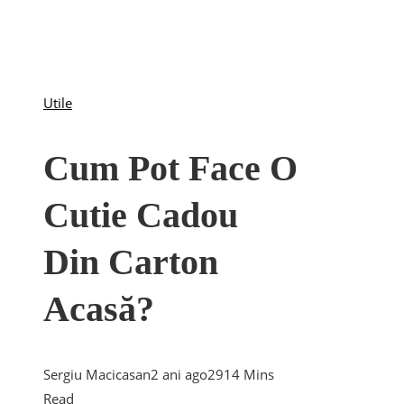
Utile
Cum Pot Face O
Cutie Cadou
Din Carton
Acasă?
Sergiu Macicasan
2 ani ago
291
4 Mins
Read