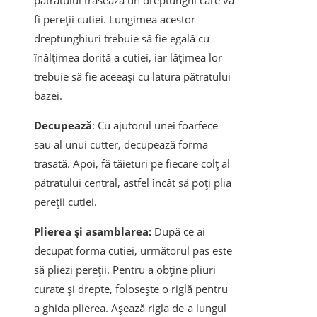
pătratului trasează un dreptunghi care va
fi pereții cutiei. Lungimea acestor
dreptunghiuri trebuie să fie egală cu
înălțimea dorită a cutiei, iar lățimea lor
trebuie să fie aceeași cu latura pătratului
bazei.
Decupează
: Cu ajutorul unei foarfece
sau al unui cutter, decupează forma
trasată. Apoi, fă tăieturi pe fiecare colț al
pătratului central, astfel încât să poți plia
pereții cutiei.
Plierea și asamblarea:
După ce ai
decupat forma cutiei, următorul pas este
să pliezi pereții. Pentru a obține pliuri
curate și drepte, folosește o riglă pentru
a ghida plierea. Așează rigla de-a lungul