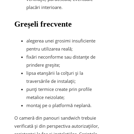
placări interioare.
Greșeli frecvente
alegerea unei grosimi insuficiente
pentru utilizarea reală;
fixări neconforme sau distanțe de
prindere greșite;
lipsa etanșării la colțuri și la
traversările de instalații;
punți termice create prin profile
metalice neizolate;
montaj pe o platformă neplană.
O cameră din panouri sandwich trebuie
verificată și din perspectiva autorizațiilor,