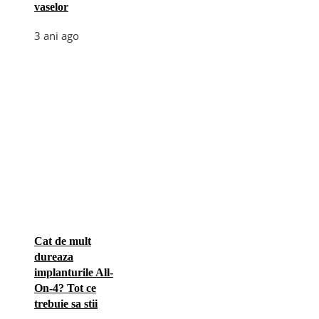
vaselor
3 ani ago
Cat de mult
dureaza
implanturile All-
On-4? Tot ce
trebuie sa stii