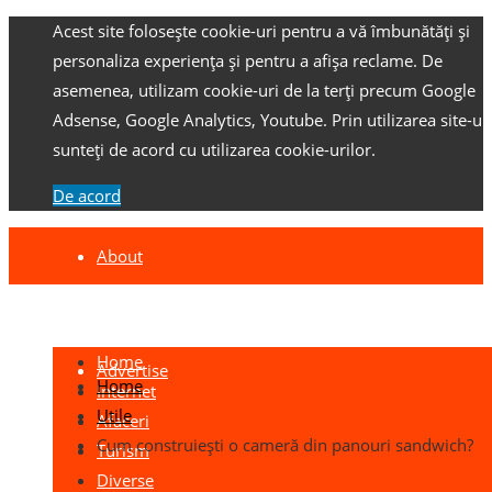
Acest site folosește cookie-uri pentru a vă îmbunătăți și
personaliza experiența și pentru a afișa reclame.
De
asemenea, utilizam cookie-uri de la terți precum Google
Adsense, Google Analytics, Youtube.
Prin utilizarea site-ulu
sunteți de acord cu utilizarea cookie-urilor.
De acord
About
Contact
Home
Advertise
Home
Internet
Utile
Afaceri
Cum construiești o cameră din panouri sandwich?
Turism
Diverse