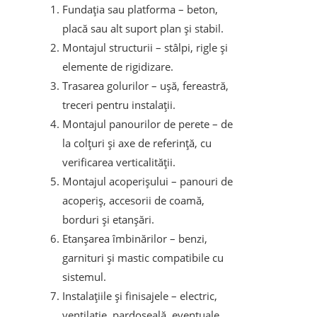
Fundația sau platforma – beton,
placă sau alt suport plan și stabil.
Montajul structurii – stâlpi, rigle și
elemente de rigidizare.
Trasarea golurilor – ușă, fereastră,
treceri pentru instalații.
Montajul panourilor de perete – de
la colțuri și axe de referință, cu
verificarea verticalității.
Montajul acoperișului – panouri de
acoperiș, accesorii de coamă,
borduri și etanșări.
Etanșarea îmbinărilor – benzi,
garnituri și mastic compatibile cu
sistemul.
Instalațiile și finisajele – electric,
ventilație, pardoseală, eventuale