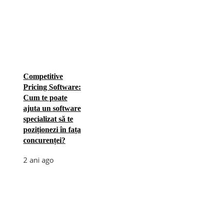
Competitive
Pricing Software:
Cum te poate
ajuta un software
specializat să te
poziționezi în fața
concurenței?
2 ani ago