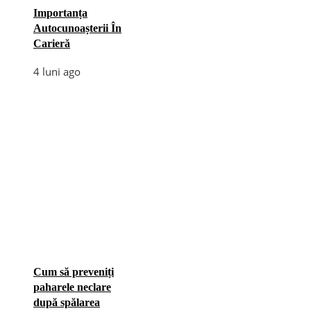
Importanța
Autocunoașterii În
Carieră
4 luni ago
Cum să preveniți
paharele neclare
după spălarea