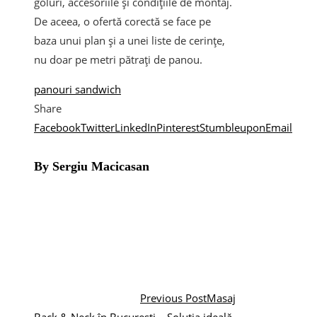
goluri, accesoriile și condițiile de montaj.
De aceea, o ofertă corectă se face pe
baza unui plan și a unei liste de cerințe,
nu doar pe metri pătrați de panou.
panouri sandwich
Share
Facebook
Twitter
LinkedIn
Pinterest
Stumbleupon
Email
By Sergiu Macicasan
Previous Post
Masaj