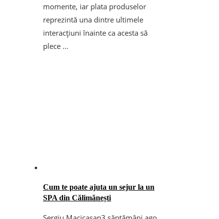
momente, iar plata produselor
reprezintă una dintre ultimele
interacțiuni înainte ca acesta să
plece ...
Cum te poate ajuta un sejur la un
SPA din Călimănești
Sergiu Macicasan
3 săptămâni ago