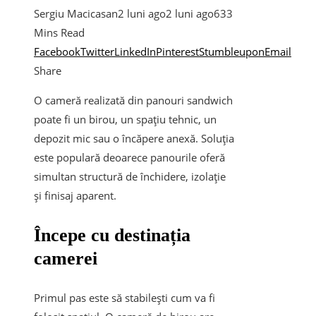
Sergiu Macicasan
2 luni ago
2 luni ago
63
3
Mins Read
Facebook
Twitter
LinkedIn
Pinterest
Stumbleupon
Email
Share
O cameră realizată din panouri sandwich
poate fi un birou, un spațiu tehnic, un
depozit mic sau o încăpere anexă. Soluția
este populară deoarece panourile oferă
simultan structură de închidere, izolație
și finisaj aparent.
Începe cu destinația
camerei
Primul pas este să stabilești cum va fi