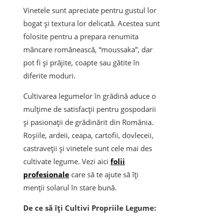
Vinetele sunt apreciate pentru gustul lor
bogat și textura lor delicată. Acestea sunt
folosite pentru a prepara renumita
mâncare românească, “moussaka”, dar
pot fi și prăjite, coapte sau gătite în
diferite moduri.
Cultivarea legumelor în grădină aduce o
mulțime de satisfacții pentru gospodarii
și pasionații de grădinărit din România.
Roșiile, ardeii, ceapa, cartofii, dovleceii,
castraveții și vinetele sunt cele mai des
cultivate legume. Vezi aici
folii
profesionale
care să te ajute să îți
menții solarul în stare bună.
De ce să îți Cultivi Propriile Legume: