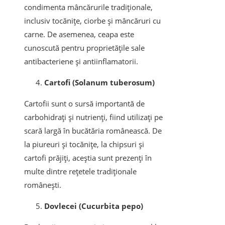
condimenta mâncărurile tradiționale,
inclusiv tocănițe, ciorbe și mâncăruri cu
carne. De asemenea, ceapa este
cunoscută pentru proprietățile sale
antibacteriene și antiinflamatorii.
Cartofi (Solanum tuberosum)
Cartofii sunt o sursă importantă de
carbohidrați și nutrienți, fiind utilizați pe
scară largă în bucătăria românească. De
la piureuri și tocănițe, la chipsuri și
cartofi prăjiți, aceștia sunt prezenți în
multe dintre rețetele tradiționale
românești.
Dovlecei (Cucurbita pepo)