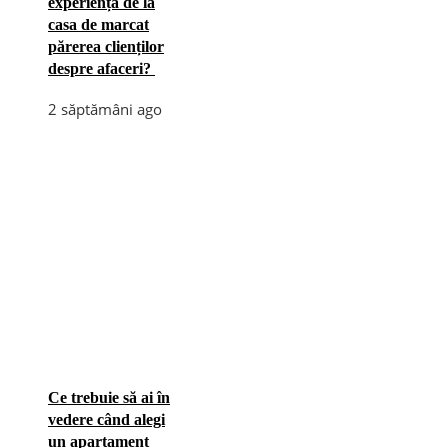
experiența de la
casa de marcat
părerea clienților
despre afaceri?
2 săptămâni ago
Ce trebuie să ai în
vedere când alegi
un apartament