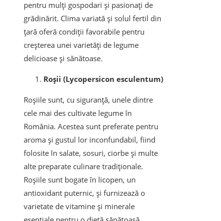
pentru mulți gospodari și pasionați de
grădinărit. Clima variată și solul fertil din
țară oferă condiții favorabile pentru
creșterea unei varietăți de legume
delicioase și sănătoase.
Roșii (Lycopersicon esculentum)
Roșiile sunt, cu siguranță, unele dintre
cele mai des cultivate legume în
România. Acestea sunt preferate pentru
aroma și gustul lor inconfundabil, fiind
folosite în salate, sosuri, ciorbe și multe
alte preparate culinare tradiționale.
Roșiile sunt bogate în licopen, un
antioxidant puternic, și furnizează o
varietate de vitamine și minerale
esențiale pentru o dietă sănătoasă.