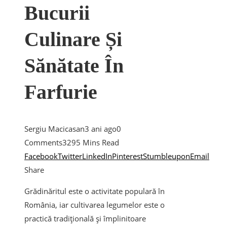
Bucurii
Culinare Și
Sănătate În
Farfurie
Sergiu Macicasan
3 ani ago
0
Comments
329
5 Mins Read
Facebook
Twitter
LinkedIn
Pinterest
Stumbleupon
Email
Share
Grădinăritul este o activitate populară în
România, iar cultivarea legumelor este o
practică tradițională și împlinitoare