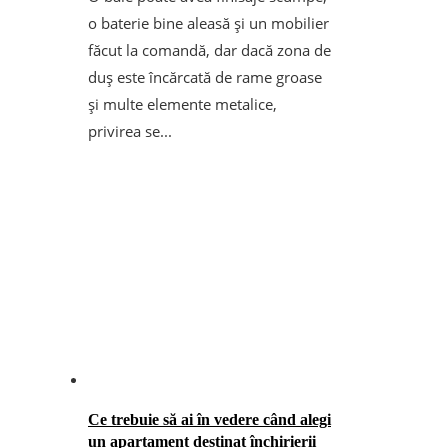
o baterie bine aleasă și un mobilier
făcut la comandă, dar dacă zona de
duș este încărcată de rame groase
și multe elemente metalice,
privirea se...
Ce trebuie să ai în vedere când alegi
un apartament destinat închirierii