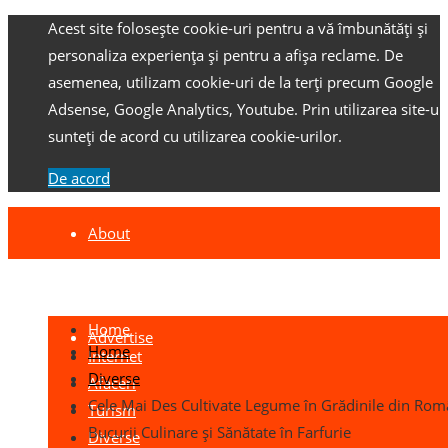
Acest site folosește cookie-uri pentru a vă îmbunătăți și
personaliza experiența și pentru a afișa reclame.
De
asemenea, utilizam cookie-uri de la terți precum Google
Adsense, Google Analytics, Youtube.
Prin utilizarea site-ulu
sunteți de acord cu utilizarea cookie-urilor.
De acord
About
Contact
Home
Advertise
Home
Internet
Diverse
Afaceri
Cele Mai Des Cultivate Legume în Grădinile din Rom
Turism
Bucurii Culinare și Sănătate în Farfurie
Diverse