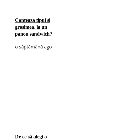
Conteaza tipul si
grosimea, la un
panou sandwich?
o săptămână ago
De ce să alegi o