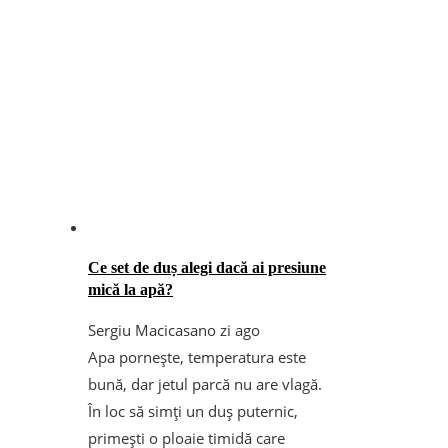
Ce set de duș alegi dacă ai presiune
mică la apă?
Sergiu Macicasan
o zi ago
Apa pornește, temperatura este
bună, dar jetul parcă nu are vlagă.
În loc să simți un duș puternic,
primești o ploaie timidă care