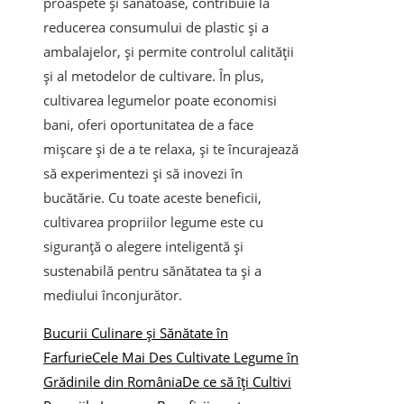
proaspete și sănătoase, contribuie la
reducerea consumului de plastic și a
ambalajelor, și permite controlul calității
și al metodelor de cultivare. În plus,
cultivarea legumelor poate economisi
bani, oferi oportunitatea de a face
mișcare și de a te relaxa, și te încurajează
să experimentezi și să inovezi în
bucătărie. Cu toate aceste beneficii,
cultivarea propriilor legume este cu
siguranță o alegere inteligentă și
sustenabilă pentru sănătatea ta și a
mediului înconjurător.
Bucurii Culinare și Sănătate în
Farfurie
Cele Mai Des Cultivate Legume în
Grădinile din România
De ce să îți Cultivi