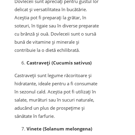
Dovleceii sunt apreciați pentru gustul lor
delicat și versatilitatea în bucătărie.
Aceștia pot fi preparați la grătar, în
soteuri, în tigaie sau în diverse preparate
cu brânză și ouă. Dovleceii sunt o sursă
bună de vitamine și minerale și
contribuie la o dietă echilibrată.
Castraveți (Cucumis sativus)
Castraveții sunt legume răcoritoare și
hidratante, ideale pentru a fi consumate
în sezonul cald. Aceștia pot fi utilizați în
salate, murături sau în sucuri naturale,
aducând un plus de prospețime și
sănătate în farfurie.
Vinete (Solanum melongena)