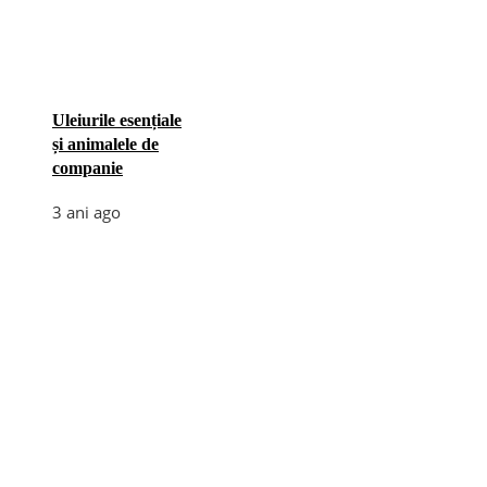
Uleiurile esențiale
și animalele de
companie
3 ani ago