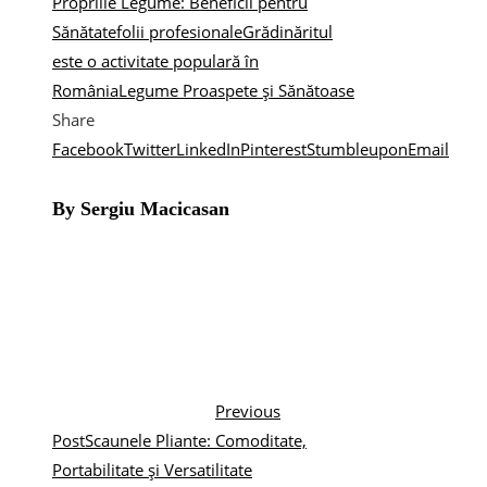
Propriile Legume: Beneficii pentru
Sănătate
folii profesionale
Grădinăritul
este o activitate populară în
România
Legume Proaspete și Sănătoase
Share
Facebook
Twitter
LinkedIn
Pinterest
Stumbleupon
Email
By Sergiu Macicasan
Previous
Post
Scaunele Pliante: Comoditate,
Portabilitate și Versatilitate