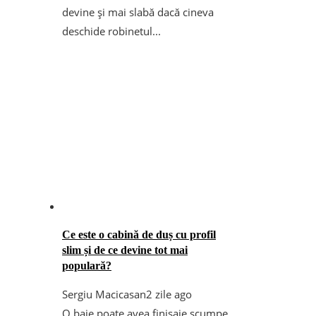
devine și mai slabă dacă cineva
deschide robinetul...
Ce este o cabină de duș cu profil
slim și de ce devine tot mai
populară?
Sergiu Macicasan
2 zile ago
O baie poate avea finisaje scumpe,