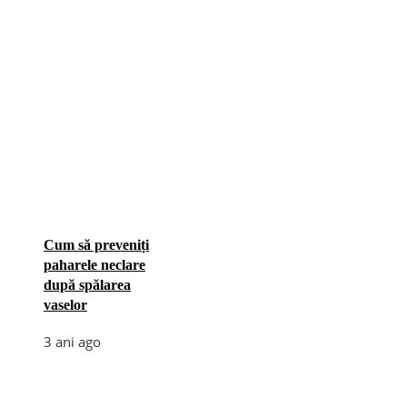
Cum să preveniți
paharele neclare
după spălarea
vaselor
3 ani ago