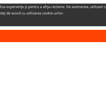
liza experiența și pentru a afișa reclame.
De asemenea, utilizam c
nteți de acord cu utilizarea cookie-urilor.