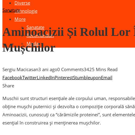
Diverse
Sanatate
Tehnologie
More
Sanatate
Aminoacizii Și Rolul Lor
Recomandari
Moda
Mușchilor
Sergiu Macicasan
3 ani ago
0 Comments
342
5 Mins Read
Facebook
Twitter
LinkedIn
Pinterest
Stumbleupon
Email
Share
Muschii sunt structuri esențiale ale corpului uman, responsabile 
obține mușchi puternici și dezvolta o compoziție corporală sănătoa
Aminoacizii, cunoscuți ca “cărămizile proteinei”, sunt elementel
esențial în construirea și menținerea mușchilor.