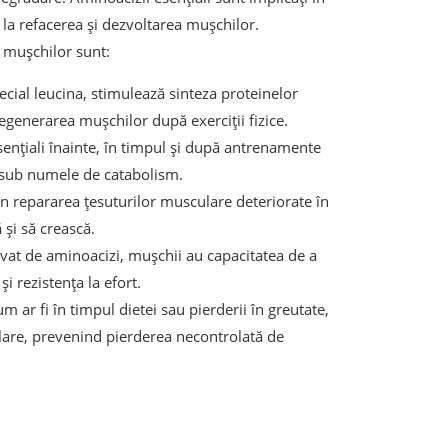
 la refacerea și dezvoltarea mușchilor.
a mușchilor sunt:
ecial leucina, stimulează sinteza proteinelor
egenerarea mușchilor după exerciții fizice.
nțiali înainte, în timpul și după antrenamente
 sub numele de catabolism.
în repararea țesuturilor musculare deteriorate în
și să crească.
vat de aminoacizi, mușchii au capacitatea de a
i rezistența la efort.
 ar fi în timpul dietei sau pierderii în greutate,
lare, prevenind pierderea necontrolată de