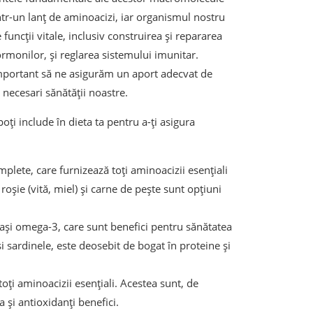
ntr-un lanț de aminoacizi, iar organismul nostru
funcții vitale, inclusiv construirea și repararea
rmonilor, și reglarea sistemului imunitar.
important să ne asigurăm un aport adecvat de
i necesari sănătății noastre.
oți include în dieta ta pentru a-ți asigura
plete, care furnizează toți aminoacizii esențiali
roșie (vită, miel) și carne de pește sunt opțiuni
grași omega-3, care sunt benefici pentru sănătatea
și sardinele, este deosebit de bogat în proteine și
ți aminoacizii esențiali. Acestea sunt, de
și antioxidanți benefici.