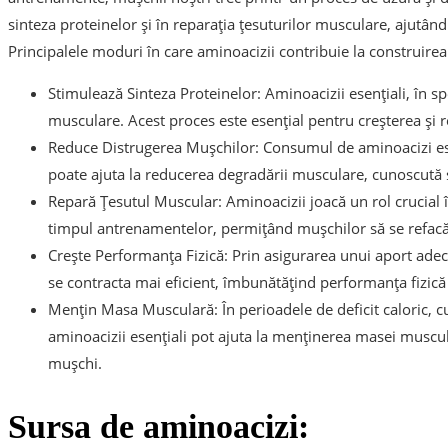
sinteza proteinelor și în reparația țesuturilor musculare, ajutând
Principalele moduri în care aminoacizii contribuie la construire
Stimulează Sinteza Proteinelor: Aminoacizii esențiali, în sp
musculare. Acest proces este esențial pentru creșterea și r
Reduce Distrugerea Mușchilor: Consumul de aminoacizi ese
poate ajuta la reducerea degradării musculare, cunoscută
Repară Țesutul Muscular: Aminoacizii joacă un rol crucial 
timpul antrenamentelor, permițând mușchilor să se refacă 
Crește Performanța Fizică: Prin asigurarea unui aport adec
se contracta mai eficient, îmbunătățind performanța fizică ș
Mențin Masa Musculară: În perioadele de deficit caloric, cum
aminoacizii esențiali pot ajuta la menținerea masei muscu
mușchi.
Sursa de aminoacizi: