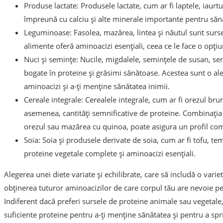
Produse lactate: Produsele lactate, cum ar fi laptele, iaurtul
împreună cu calciu și alte minerale importante pentru săn
Leguminoase: Fasolea, mazărea, lintea și năutul sunt surse
alimente oferă aminoacizi esențiali, ceea ce le face o opți
Nuci și semințe: Nucile, migdalele, semințele de susan, sem
bogate în proteine și grăsimi sănătoase. Acestea sunt o al
aminoacizi și a-ți menține sănătatea inimii.
Cereale integrale: Cerealele integrale, cum ar fi orezul bru
asemenea, cantități semnificative de proteine. Combinația
orezul sau mazărea cu quinoa, poate asigura un profil comp
Soia: Soia și produsele derivate de soia, cum ar fi tofu, te
proteine vegetale complete și aminoacizi esențiali.
Alegerea unei diete variate și echilibrate, care să includă o varie
obținerea tuturor aminoacizilor de care corpul tău are nevoie p
Indiferent dacă preferi sursele de proteine animale sau vegetale
suficiente proteine pentru a-ți menține sănătatea și pentru a spr