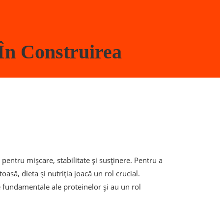
 În Construirea
pentru mișcare, stabilitate și susținere. Pentru a
să, dieta și nutriția joacă un rol crucial.
e fundamentale ale proteinelor și au un rol