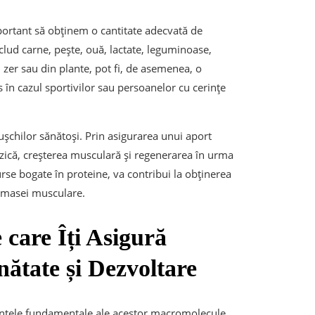
mportant să obținem o cantitate adecvată de
clud carne, pește, ouă, lactate, leguminoase,
 zer sau din plante, pot fi, de asemenea, o
 în cazul sportivilor sau persoanelor cu cerințe
ușchilor sănătoși. Prin asigurarea unui aport
zică, creșterea musculară și regenerarea în urma
 surse bogate în proteine, va contribui la obținerea
a masei musculare.
 care Îți Asigură
nătate și Dezvoltare
mentele fundamentale ale acestor macromolecule