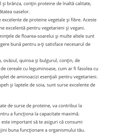
 și brânza, conțin proteine de înaltă calitate,
ătatea oaselor.
 excelente de proteine vegetale și fibre. Aceste
une excelentă pentru vegetarieni și vegani.
ințele de floarea-soarelui și multe altele sunt
egere bună pentru a-ți satisface necesarul de
n, ovăzul, quinoa și bulgurul, conțin, de
 de cereale cu leguminoase, cum ar fi fasolea cu
let de aminoacizi esențiali pentru vegetarieni.
mpeh și laptele de soia, sunt surse excelente de
tate de surse de proteine, va contribui la
entru a funcționa la capacitate maximă.
, este important să te asiguri că consumi
ijini buna funcționare a organismului tău.