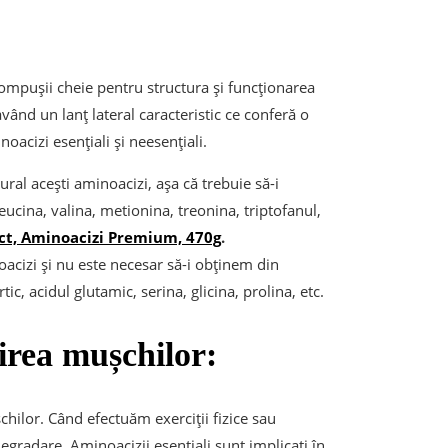
ompușii cheie pentru structura și funcționarea
având un lanț lateral caracteristic ce conferă o
noacizi esențiali și neesențiali.
ral acești aminoacizi, așa că trebuie să-i
eucina, valina, metionina, treonina, triptofanul,
ct, Aminoacizi Premium, 470g
.
oacizi și nu este necesar să-i obținem din
ic, acidul glutamic, serina, glicina, prolina, etc.
irea mușchilor:
hilor. Când efectuăm exerciții fizice sau
egradare. Aminoacizii esențiali sunt implicați în