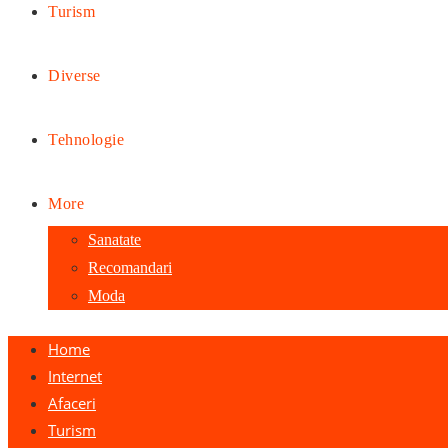
Turism
Diverse
Tehnologie
More
Sanatate
Recomandari
Moda
Home
Internet
Afaceri
Turism