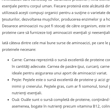
esențiale pentru corpul uman. Fiecare proteină este alcătuită di
utilizează acești compuși organici pentru a susține o varietate de 
țesuturilor, dezvoltarea mușchilor, producerea enzimelor și a ho
Deoarece aminoacizii nu pot fi stocați de către organism, este 
proteine care să furnizeze toți aminoacizii esențiali și neesențial
Iată câteva dintre cele mai bune surse de aminoacizi, pe care le p
proteinele necesare:
Carne: Carnea reprezintă o sursă excelentă de proteine com
în cantități adecvate. Carnea de pasăre (pui, curcan), carne 
ideale pentru asigurarea unui aport de aminoacizi variat.
Pește: Peștele este o sursă excelentă de proteine și acizi 
inimii și creierului. Peștele gras, cum ar fi somonul, tonul 
nutrienți esențiali.
Ouă: Ouăle sunt o sursă completă de proteine, conținând to
asemenea, bogate în nutrienți precum vitamina B12, colina 