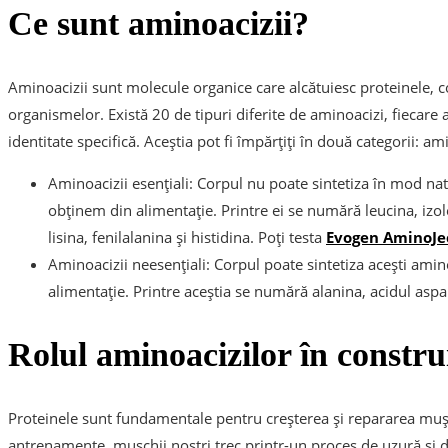
Ce sunt aminoacizii?
Aminoacizii sunt molecule organice care alcătuiesc proteinele, c
organismelor. Există 20 de tipuri diferite de aminoacizi, fiecare 
identitate specifică. Aceștia pot fi împărțiți în două categorii: ami
Aminoacizii esențiali: Corpul nu poate sintetiza în mod natu
obținem din alimentație. Printre ei se numără leucina, izol
lisina, fenilalanina și histidina. Poți testa
Evogen AminoJe
Aminoacizii neesențiali: Corpul poate sintetiza acești amin
alimentație. Printre aceștia se numără alanina, acidul aspart
Rolul aminoacizilor în constru
Proteinele sunt fundamentale pentru creșterea și repararea mușc
antrenamente, mușchii noștri trec printr-un proces de uzură și d