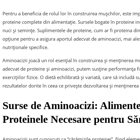
Pentru a beneficia de rolul lor în construirea mușchilor, este i
proteine complete din alimentație. Sursele bogate în proteine in
nuci și semințe. Suplimentele de proteine, cum ar fi proteina din
opțiune pentru a asigura aportul adecvat de aminoacizi, mai ales
nutriționale specifice.
Aminoacizii joacă un rol esențial în construirea și menținerea m
adecvat de proteine și aminoacizi, putem susține performanța fi
exercițiilor fizice. O dietă echilibrată și variată, care să includă
rezultatelor dorite în ceea ce privește dezvoltarea și menținere
Surse de Aminoacizi: Alimente
Proteinele Necesare pentru Să
Aminoacizii sunt cunoscuți ca “cărămizile proteinei”, fiind ele